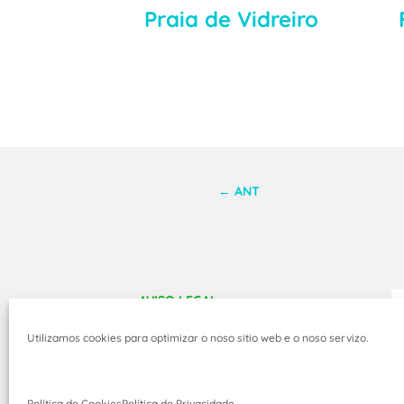
Praia de Vidreiro
←
ANT
AVISO LEGAL
POLÍTICA DE PRIVACIDADE
Utilizamos cookies para optimizar o noso sitio web e o noso servizo.
POLÍTICA DE COOKIES
DESEÑO WEB
Política de Cookies
Política de Privacidade