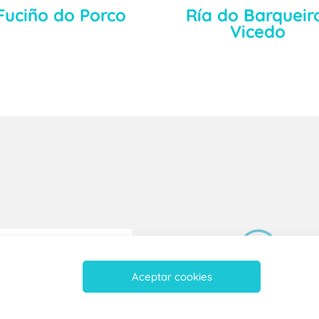
Fuciño do Porco
Ría do Barqueir
Vicedo
Aceptar cookies