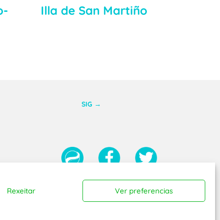
o-
Illa de San Martiño
SIG
→
Rexeitar
Ver preferencias