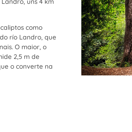
o Landro, uns 4 km
ucaliptos como
 do río Landro, que
ais. O maior, o
mide 2,5 m de
que o converte na