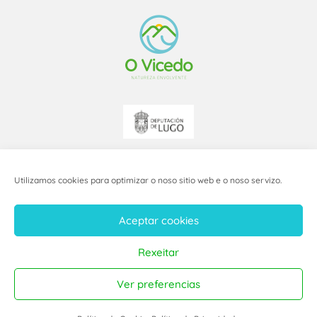
Utilizamos cookies para optimizar o noso sitio web e o noso servizo.
Aceptar cookies
AVISO LEGAL
Rexeitar
POLÍTICA DE PRIVACIDADE
Ver preferencias
POLÍTICA DE COOKIES
DESEÑO WEB