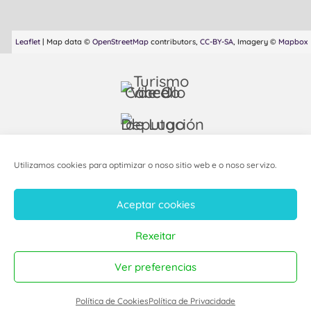
Leaflet
| Map data ©
OpenStreetMap
contributors,
CC-BY-SA
, Imagery ©
Mapbox
Utilizamos cookies para optimizar o noso sitio web e o noso servizo.
Aceptar cookies
AVISO LEGAL
Rexeitar
POLÍTICA DE PRIVACIDADE
Ver preferencias
POLÍTICA DE COOKIES
DESEÑO WEB
Política de Cookies
Política de Privacidade